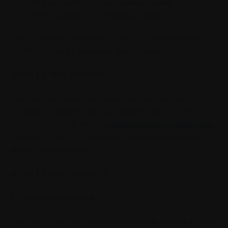
24 € par appel par couple appelant/appelé.
Durée maximale : 30 minutes par appel.
Tarifs et plafonds valides au 26 juin 2025, sous réserve de
modification par les opérateurs téléphoniques.
ARTICLE 5. RÉCLAMATIONS
Pour toute réclamation concernant les Services ou la
facturation, contactez-nous par téléphone au 09 72 16 62 24
(non surtaxé) ou par email à
contact@oneshot-creations.com
.
ONESHOT CRÉATIONS s’engage à traiter les réclamations
dans les meilleurs délais.
ARTICLE 6. RESPONSABILITÉ
6.1. Obligation de moyens
ONESHOT CRÉATIONS, en tant qu’éditeur de services à valeur