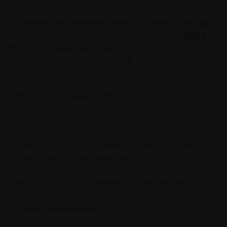
d’utilisation ». Lors d’un appel à un numéro surtaxé,
l’acceptation est confirmée en poursuivant après le Message
Gratuit d’Information Tarifaire (MGIT). Le Site est
INTERDIT
AUX MINEURS
. Des balises meta RTA (
Restricted To Adults
)
facilitent le filtrage par les logiciels de contrôle parental,
conformément aux exigences réglementaires.
ARTICLE 3. DESCRIPTION DES SERVICES
3.1. Objet du Site
Le Site propose des Communications érotiques téléphoniques
réservées à un public adulte majeur, via des numéros surtaxés
dans le cadre d’un service de téléphone rose sans attente. Les
Services sont fournis par ONESHOT CRÉATIONS, éditeur de
services à valeur ajoutée (SVA), dans le respect des
réglementations applicables.