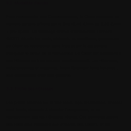
3.2. Modalités d’accès
Pour commander une Communication, le Client compose un
numéro surtaxé affiché sur le Site (0,40 €/min ou 0,80 €/min
+ prix appel). Un Message Gratuit d’Information Tarifaire
(MGIT) détaille les tarifs, plafonds, et conditions, permettant
au Client de raccrocher sans frais avant le bip sonore
marquant le début de la facturation. Le Client est connecté à
une Hôtesse ou à un service vocal interactif. Les Hôtesses,
indépendantes et majeures, fixent librement leurs horaires ;
leur disponibilité n’est pas garantie.
3.3. Profils des Hôtesses
Les profils affichés sur le Site (nom, âge, localisation, photos)
sont fictifs, destinés à stimuler l’imagination, et ne
représentent pas les Hôtesses réelles. Ces dernières jouent
des rôles pour répondre aux attentes des Clients, et les