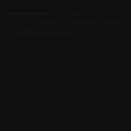
Médiateur du e-commerce de la FEVAD
(
www.mediateurfevad.fr
) dans un délai d’un an. Les litiges sont
soumis au droit français et à la compétence des tribunaux de
Saint-Étienne.
8.3. Droit applicable et modifications
Les présentes CGU sont régies par le droit français. ONESHOT
CRÉATIONS se réserve le droit de les modifier à tout moment.
Les conditions applicables sont celles en vigueur au moment
de l’utilisation du Site ou des Services.
8.4. Clauses diverses
Si une clause des présentes CGU est déclarée nulle ou
inapplicable, les autres clauses demeurent en vigueur.
L’absence d’exercice d’un droit par ONESHOT CRÉATIONS ne
constitue pas une renonciation à ce droit.