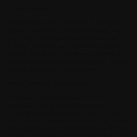
6.3. Statut d’éditeur
ONESHOT CRÉATIONS, en tant qu’éditeur de services SVA, est
responsable des Contenus publiés sur le Site (textes, images,
profils fictifs) et des Services proposés (Communications
érotiques), conformément aux réglementations applicables.
ONESHOT CRÉATIONS ne saurait être tenu responsable des
contenus ou agissements des Hôtesses indépendantes, sauf
en cas de faute directement imputable à l’éditeur.
ARTICLE 7. PROPRIÉTÉ INTELLECTUELLE
Les Contenus du Site (textes, images, logos, etc.) sont
protégés par le Code de la Propriété Intellectuelle. Toute
reproduction, représentation, modification, ou exploitation
sans autorisation écrite préalable d’ONESHOT CRÉATIONS est
strictement interdite. Les Internautes s’engagent à utiliser les
Contenus à des fins personnelles et non commerciales, sauf