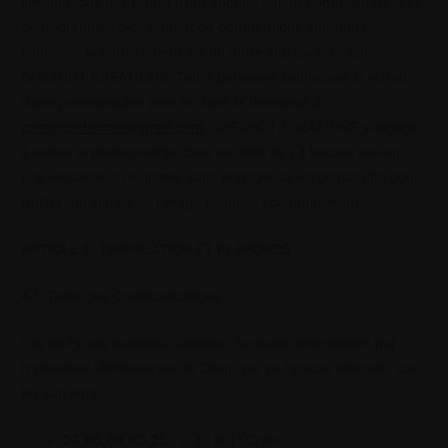
informations des profils n’ont aucune valeur contractuelle. Les
photographies proviennent de contributions amateurs
soumises volontairement via un autre site exploité par
ONESHOT CRÉATIONS. Toute personne souhaitant le retrait
d’une photographie peut en faire la demande à
castingscharme@gmail.com
. ONESHOT CRÉATIONS s’engage
à retirer la photographie dans un délai de 24 heures suivant
une réclamation légitime, sans engager sa responsabilité pour
l’utilisation initiale de l’image soumise volontairement.
ARTICLE 4. TARIFICATION ET PLAFONDS
4.1. Tarifs des Communications
Les tarifs des numéros surtaxés, facturés directement par
l’opérateur téléphonique du Client sur sa facture télécom, sont
les suivants :
08.95.69.60.25
: 0,40 € TTC/min.