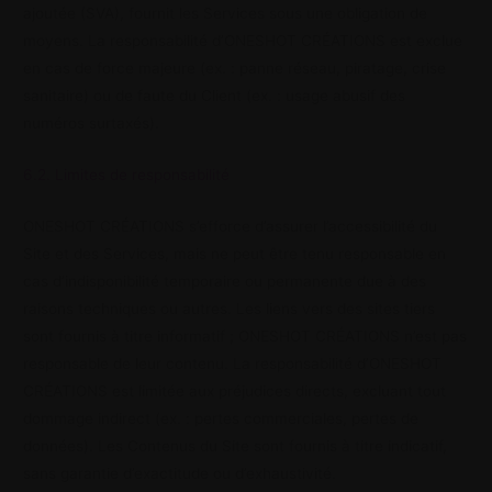
ajoutée (SVA), fournit les Services sous une obligation de
moyens. La responsabilité d’ONESHOT CRÉATIONS est exclue
en cas de force majeure (ex. : panne réseau, piratage, crise
sanitaire) ou de faute du Client (ex. : usage abusif des
numéros surtaxés).
6.2. Limites de responsabilité
ONESHOT CRÉATIONS s’efforce d’assurer l’accessibilité du
Site et des Services, mais ne peut être tenu responsable en
cas d’indisponibilité temporaire ou permanente due à des
raisons techniques ou autres. Les liens vers des sites tiers
sont fournis à titre informatif ; ONESHOT CRÉATIONS n’est pas
responsable de leur contenu. La responsabilité d’ONESHOT
CRÉATIONS est limitée aux préjudices directs, excluant tout
dommage indirect (ex. : pertes commerciales, pertes de
données). Les Contenus du Site sont fournis à titre indicatif,
sans garantie d’exactitude ou d’exhaustivité.