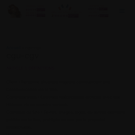
Aller
Men
au
princ
contenu
Accueil
cgu-cgv
cgu-cgv
ARTICLE 1. DÉFINITIONS
Client : Personne physique majeure commandant une
Communication via le Site.
Communication : Entretien téléphonique érotique avec une
Hôtesse via un numéro surtaxé.
Contenus du Site : Textes, images, logos, ou autres éléments
publiés sur le Site, protégés ou non par la propriété
intellectuelle.
Hôtesse : Personne physique majeure, indépendante,