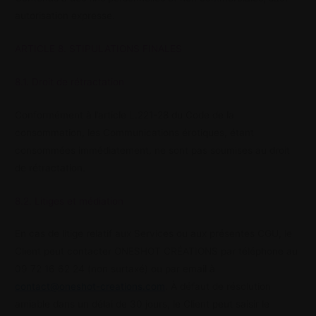
autorisation expresse.
ARTICLE 8. STIPULATIONS FINALES
8.1. Droit de rétractation
Conformément à l’article L.221-28 du Code de la
consommation, les Communications érotiques, étant
consommées immédiatement, ne sont pas soumises au droit
de rétractation.
8.2. Litiges et médiation
En cas de litige relatif aux Services ou aux présentes CGU, le
Client peut contacter ONESHOT CRÉATIONS par téléphone au
09 72 16 62 24 (non surtaxé) ou par email à
contact@oneshot-creations.com
. À défaut de résolution
amiable dans un délai de 30 jours, le Client peut saisir le